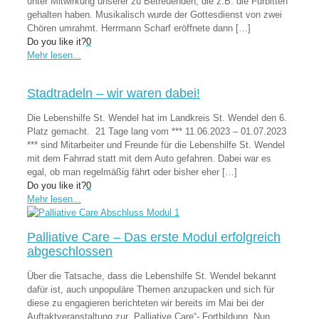
unter Mitwirkung unserer zu Betreuenden, die z.B. die Fürbitten
gehalten haben. Musikalisch wurde der Gottesdienst von zwei
Chören umrahmt. Herrmann Scharf eröffnete dann
[…]
Do you like it?
0
Mehr lesen...
Stadtradeln – wir waren dabei!
Die Lebenshilfe St. Wendel hat im Landkreis St. Wendel den 6.
Platz gemacht. 21 Tage lang vom *** 11.06.2023 – 01.07.2023
*** sind Mitarbeiter und Freunde für die Lebenshilfe St. Wendel
mit dem Fahrrad statt mit dem Auto gefahren. Dabei war es
egal, ob man regelmäßig fährt oder bisher eher
[…]
Do you like it?
0
Mehr lesen...
Palliative Care – Das erste Modul erfolgreich
abgeschlossen
Über die Tatsache, dass die Lebenshilfe St. Wendel bekannt
dafür ist, auch unpopuläre Themen anzupacken und sich für
diese zu engagieren berichteten wir bereits im Mai bei der
Auftaktveranstaltung zur „Palliative Care“- Fortbildung. Nun