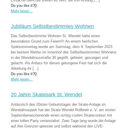
Einfache Gerichte sollten es sein, die von Anfang
[…]
Do you like it?
0
Mehr lesen...
Jubiläum Selbstbestimmtes Wohnen
Das Selbstbestimmte Wohnen St. Wendel hatte einen
besonderen Grund zum Feiern!!! An einem herrlichen
Spätsommertag wurde am Samstag, dem 9. September 2023
bei bestem Wetter im Innenhof des Selbstbestimmten Wohnens
in der Wendalinusstraße 30 gegrillt, gefeiert, gesungen und
gelacht. Als Anlass für dieses gelungene Fest hat sich die
Abteilung ihr
[…]
Do you like it?
0
Mehr lesen...
20 Jahre Skatepark St. Wendel
Anlässlich des 20sten Geburtstages der Skate-Anlage im
Wendalinuspark hat der Skate Wendel Rollbrett e. V. am ersten
Septemberwochenende einen richtig coolen Skatecontest mit
einer tollen Party veranstaltet. Zwei Tage lang wurde die Anlage
auf ihre Grenzen getestet und selbst während den LIVE-