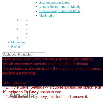
Ansprechpartner*innen
Unsere Kolleg*Innen in Merzig
Unsere Kolleg*Innen der NSW
Multimedia
Mitmachen
Helfen
Revolution Slider Error: You have some jquery.js library
include that comes after the revolution files js include.
This includes make eliminates the revolution slider libraries,
and make it not work.
To fix it you can:
1. In the Slider Settings -> Troubleshooting set option:
Put
JS Includes To Body
option to true.
Aktuelles
2. Find the double jquery.js include and remove it.