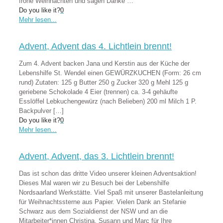
frohe Weihnachten und sagen Danke …
Do you like it?
0
Mehr lesen...
Advent, Advent das 4. Lichtlein brennt!
Zum 4. Advent backen Jana und Kerstin aus der Küche der
Lebenshilfe St. Wendel einen GEWÜRZKUCHEN (Form: 26 cm
rund) Zutaten: 125 g Butter 250 g Zucker 320 g Mehl 125 g
geriebene Schokolade 4 Eier (trennen) ca. 3-4 gehäufte
Esslöffel Lebkuchengewürz (nach Belieben) 200 ml Milch 1 P.
Backpulver
[…]
Do you like it?
0
Mehr lesen...
Advent, Advent, das 3. Lichtlein brennt!
Das ist schon das dritte Video unserer kleinen Adventsaktion!
Dieses Mal waren wir zu Besuch bei der Lebenshilfe
Nordsaarland Werkstätte. Viel Spaß mit unserer Bastelanleitung
für Weihnachtssterne aus Papier. Vielen Dank an Stefanie
Schwarz aus dem Sozialdienst der NSW und an die
Mitarbeiter*innen Christina, Susann und Marc für Ihre