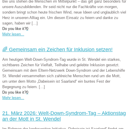
Bei uns stehen die Menschen im Mittelpunkt – das gilt ganz besonders für
unsere Auszubildenden. Ihr seid nicht nur die Fachkräfte von morgen,
sondern bringt schon heute frischen Wind, neue Ideen und unglaublich viel
Herz in unseren Alltag ein. Um diesen Einsatz zu feiern und danke zu
sagen, haben wir
[…]
Do you like it?
0
Mehr lesen...
🌈 Gemeinsam ein Zeichen für Inklusion setzen!
Am heutigen Welt-Down-Syndrom-Tag wurde in St. Wendel ein starkes,
sichtbares Zeichen für Vielfalt, Teilhabe und gelebte Inklusion gesetzt.
Gemeinsam mit dem Eltern-Netzwerk Down-Syndrom und der Lebenshilfe
St. Wendel versammelten sich zahlreiche Menschen rund um die Mott,
um unter dem Motto „Dabeisein ist Saarland“ ein buntes Fest der
Begegnung zu feiern.
[…]
Do you like it?
0
Mehr lesen...
21. März 2026: Welt-Down-Syndrom-Tag – Aktionstag
an der Mott in St. Wendel
Im Rahmen der landesweiten Initiative „Dabeisein ist Saarland“ findet am