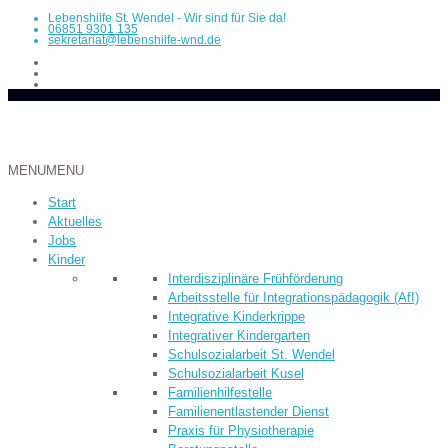
Lebenshilfe St. Wendel - Wir sind für Sie da!
06851 9301 135
sekretariat@lebenshilfe-wnd.de
MENU
MENU
Start
Aktuelles
Jobs
Kinder
Inter­dis­ziplinäre Früh­­förderung
Arbeitsstelle für Integrationspädagogik (AfI)
Integrative Kinderkrippe
Integrativer Kindergarten
Schulsozialarbeit St. Wendel
Schulsozialarbeit Kusel
Familienhilfestelle
Familienentlastender Dienst
Praxis für Physiotherapie