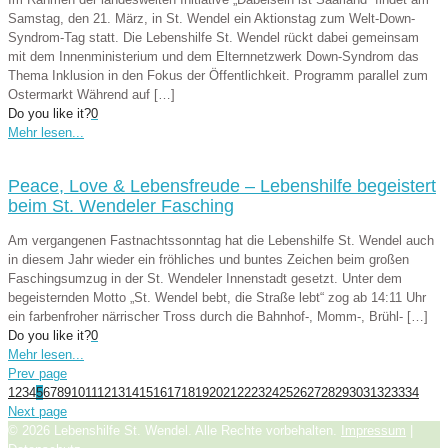
Samstag, den 21. März, in St. Wendel ein Aktionstag zum Welt-Down-
Syndrom-Tag statt. Die Lebenshilfe St. Wendel rückt dabei gemeinsam
mit dem Innenministerium und dem Elternnetzwerk Down-Syndrom das
Thema Inklusion in den Fokus der Öffentlichkeit. Programm parallel zum
Ostermarkt Während auf
[…]
Do you like it?
0
Mehr lesen...
Peace, Love & Lebensfreude – Lebenshilfe begeistert
beim St. Wendeler Fasching
Am vergangenen Fastnachtssonntag hat die Lebenshilfe St. Wendel auch
in diesem Jahr wieder ein fröhliches und buntes Zeichen beim großen
Faschingsumzug in der St. Wendeler Innenstadt gesetzt. Unter dem
begeisternden Motto „St. Wendel bebt, die Straße lebt“ zog ab 14:11 Uhr
ein farbenfroher närrischer Tross durch die Bahnhof-, Momm-, Brühl-
[…]
Do you like it?
0
Mehr lesen...
Prev page
1
2
3
4
5
6
7
8
9
10
11
12
13
14
15
16
17
18
19
20
21
22
23
24
25
26
27
28
29
30
31
32
33
34
Next page
© 2026 Lebenshilfe St. Wendel. Alle Rechte vorbehalten.
Impressum
|