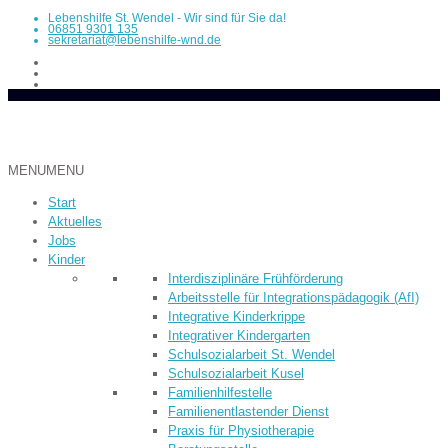
Lebenshilfe St. Wendel - Wir sind für Sie da!
06851 9301 135
sekretariat@lebenshilfe-wnd.de
MENU
MENU
Start
Aktuelles
Jobs
Kinder
Inter­dis­ziplinäre Früh­­förderung
Arbeitsstelle für Integrationspädagogik (AfI)
Integrative Kinderkrippe
Integrativer Kindergarten
Schulsozialarbeit St. Wendel
Schulsozialarbeit Kusel
Familienhilfestelle
Familienentlastender Dienst
Praxis für Physiotherapie