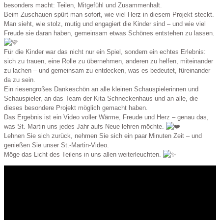
besonders macht: Teilen, Mitgefühl und Zusammenhalt.
Beim Zuschauen spürt man sofort, wie viel Herz in diesem Projekt steckt.
Man sieht, wie stolz, mutig und engagiert die Kinder sind – und wie viel
Freude sie daran haben, gemeinsam etwas Schönes entstehen zu lassen.
Für die Kinder war das nicht nur ein Spiel, sondern ein echtes Erlebnis:
sich zu trauen, eine Rolle zu übernehmen, anderen zu helfen, miteinander
zu lachen – und gemeinsam zu entdecken, was es bedeutet, füreinander
da zu sein.
Ein riesengroßes Dankeschön an alle kleinen Schauspielerinnen und
Schauspieler, an das Team der Kita Schneckenhaus und an alle, die
dieses besondere Projekt möglich gemacht haben.
Das Ergebnis ist ein Video voller Wärme, Freude und Herz – genau das,
was St. Martin uns jedes Jahr aufs Neue lehren möchte.
Lehnen Sie sich zurück, nehmen Sie sich ein paar Minuten Zeit – und
genießen Sie unser St.-Martin-Video.
Möge das Licht des Teilens in uns allen weiterleuchten.