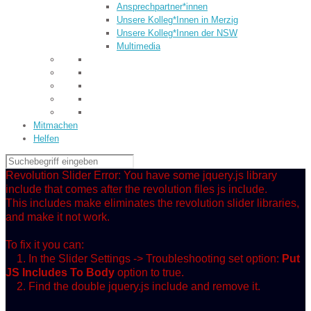
Ansprechpartner*innen
Unsere Kolleg*Innen in Merzig
Unsere Kolleg*Innen der NSW
Multimedia
Mitmachen
Helfen
Revolution Slider Error: You have some jquery.js library
include that comes after the revolution files js include.
This includes make eliminates the revolution slider libraries,
and make it not work.
To fix it you can:
1. In the Slider Settings -> Troubleshooting set option:
Put
JS Includes To Body
option to true.
2. Find the double jquery.js include and remove it.