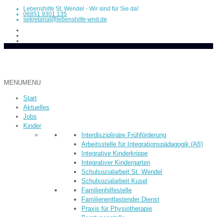
Lebenshilfe St. Wendel - Wir sind für Sie da!
06851 9301 135
sekretariat@lebenshilfe-wnd.de
MENU
MENU
Start
Aktuelles
Jobs
Kinder
Inter­dis­ziplinäre Früh­­förderung
Arbeitsstelle für Integrationspädagogik (AfI)
Integrative Kinderkrippe
Integrativer Kindergarten
Schulsozialarbeit St. Wendel
Schulsozialarbeit Kusel
Familienhilfestelle
Familienentlastender Dienst
Praxis für Physiotherapie