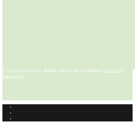
Sie möchten bei
uns Mitglied
werden? Mehr
Informationen
erhalten Sie hier.
Mitmachen
© 2026 Lebenshilfe St. Wendel. Alle Rechte vorbehalten.
Impressum
|
Datenschutz