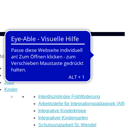
NU
MENU
Start
Aktuelles
Jobs
Kinder
Inter­dis­ziplinäre Früh­­förderung
Arbeitsstelle für Integrationspädagogik (AfI)
Integrative Kinderkrippe
Integrativer Kindergarten
Schulsozialarbeit St. Wendel