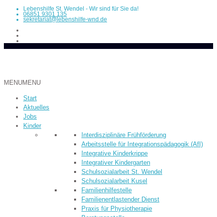
Lebenshilfe St. Wendel - Wir sind für Sie da!
06851 9301 135
sekretariat@lebenshilfe-wnd.de
MENU
MENU
Start
Aktuelles
Jobs
Kinder
Inter­dis­ziplinäre Früh­­förderung
Arbeitsstelle für Integrationspädagogik (AfI)
Integrative Kinderkrippe
Integrativer Kindergarten
Schulsozialarbeit St. Wendel
Schulsozialarbeit Kusel
Familienhilfestelle
Familienentlastender Dienst
Praxis für Physiotherapie