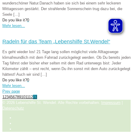
wunderschöner Natur.Danach haben sie sich bei einem sehr leckeren
Mittagessen gestärkt. Der strahlende Sonnenschein trug dazu bei, die
Seele
[…]
Do you like it?
0
Mehr lesen...
Radeln für das Team „Lebenshilfe St.Wendel“
Es geht wieder los! 21 Tage lang sollen möglichst viele Alltagswege
klimafreundlich mit dem Fahrrad zurückgelegt werden. Ob Du bereits jeden
Tag fährst oder bisher eher selten mit dem Rad unterwegs bist: Jeder
Kilometer zählt – erst recht, wenn Du ihn sonst mit dem Auto zurückgelegt
hättest! Auch wir sind
[…]
Do you like it?
0
Mehr lesen...
Prev page
1
2
3
4
5
6
7
8
9
10
11
12
13
© 2026 Lebenshilfe St. Wendel. Alle Rechte vorbehalten.
Impressum
|
Datenschutz