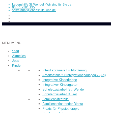
Lebenshilfe St. Wendel - Wir sind für Sie da!
06851 9301 135
sekretariat@lebenshilfe-wnd.de
MENU
MENU
Start
Aktuelles
Jobs
Kinder
Inter­dis­ziplinäre Früh­­förderung
Arbeitsstelle für Integrationspädagogik (AfI)
Integrative Kinderkrippe
Integrativer Kindergarten
Schulsozialarbeit St. Wendel
Schulsozialarbeit Kusel
Familienhilfestelle
Familienentlastender Dienst
Praxis für Physiotherapie