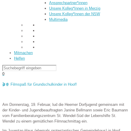
Ansprechpartner*innen
Unsere Kolleg*Innen in Merzig
Unsere Kolleg*Innen der NSW
Multimedia
Mitmachen
Helfen
0
🎬🍿 Filmspaß für Grundschulkinder in Hoof!
Am Donnerstag, 19. Februar, lud die Heemer Dorfjugend gemeinsam mit
der Kinder- und Jugendbeauftragten Janine Bellmann sowie Eric Baumann
vom Familienberatungszentrum St. Wendel-Süd der
Lebenshilfe St.
Wendel
zu einem gemütlichen Filmnachmittag ein.
Im Juventas-Haus (ehemals protestantisches Gemeindehaus) in Hoof