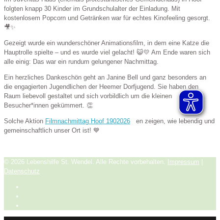
folgten knapp 30 Kinder im Grundschulalter der Einladung. Mit
kostenlosem Popcorn und Getränken war für echtes Kinofeeling gesorgt.
🎥✨
Gezeigt wurde ein wunderschöner Animationsfilm, in dem eine Katze die
Hauptrolle spielte – und es wurde viel gelacht! 😺💛 Am Ende waren sich
alle einig: Das war ein rundum gelungener Nachmittag.
Ein herzliches Dankeschön geht an Janine Bell und ganz besonders an
die engagierten Jugendlichen der Heemer Dorfjugend. Sie haben den
Raum liebevoll gestaltet und sich vorbildlich um die kleinen
Besucher*innen gekümmert. 👏
Solche Aktion
Filmnachmittag Hoof 1902026
en zeigen, wie lebendig und
gemeinschaftlich unser Ort ist! 💙
© 2026 Lebenshilfe St. Wendel. Alle Rechte vorbehalten.
Impressum
|
Datenschutz