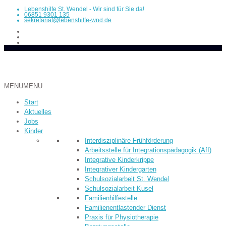
Lebenshilfe St. Wendel - Wir sind für Sie da!
06851 9301 135
sekretariat@lebenshilfe-wnd.de
MENU
MENU
Start
Aktuelles
Jobs
Kinder
Inter­dis­ziplinäre Früh­­förderung
Arbeitsstelle für Integrationspädagogik (AfI)
Integrative Kinderkrippe
Integrativer Kindergarten
Schulsozialarbeit St. Wendel
Schulsozialarbeit Kusel
Familienhilfestelle
Familienentlastender Dienst
Praxis für Physiotherapie