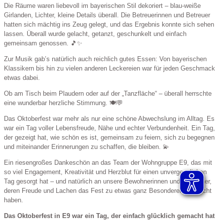
Die Räume waren liebevoll im bayerischen Stil dekoriert – blau-weiße
Girlanden, Lichter, kleine Details überall. Die Betreuerinnen und Betreuer
hatten sich mächtig ins Zeug gelegt, und das Ergebnis konnte sich sehen
lassen. Überall wurde gelacht, getanzt, geschunkelt und einfach
gemeinsam genossen. 🎵✨
Zur Musik gab’s natürlich auch reichlich gutes Essen: Von bayerischen
Klassikern bis hin zu vielen anderen Leckereien war für jeden Geschmack
etwas dabei.
Ob am Tisch beim Plaudern oder auf der „Tanzfläche“ – überall herrschte
eine wunderbar herzliche Stimmung. 🍽️💬
Das Oktoberfest war mehr als nur eine schöne Abwechslung im Alltag. Es
war ein Tag voller Lebensfreude, Nähe und echter Verbundenheit. Ein Tag,
der gezeigt hat, wie schön es ist, gemeinsam zu feiern, sich zu begegnen
und miteinander Erinnerungen zu schaffen, die bleiben. 💫
Ein riesengroßes Dankeschön an das Team der Wohngruppe E9, das mit
so viel Engagement, Kreativität und Herzblut für einen unvergesslichen
Tag gesorgt hat – und natürlich an unsere Bewohnerinnen und Bewohner,
deren Freude und Lachen das Fest zu etwas ganz Besonderem gemacht
haben.
Das Oktoberfest in E9 war ein Tag, der einfach glücklich gemacht hat