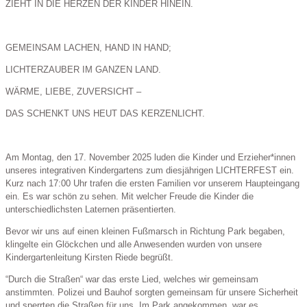
ZIEHT IN DIE HERZEN DER KINDER HINEIN.
GEMEINSAM LACHEN, HAND IN HAND;
LICHTERZAUBER IM GANZEN LAND.
WÄRME, LIEBE, ZUVERSICHT –
DAS SCHENKT UNS HEUT DAS KERZENLICHT.
Am Montag, den 17. November 2025 luden die Kinder und Erzieher*innen
unseres integrativen Kindergartens zum diesjährigen LICHTERFEST ein.
Kurz nach 17:00 Uhr trafen die ersten Familien vor unserem Haupteingang
ein. Es war schön zu sehen. Mit welcher Freude die Kinder die
unterschiedlichsten Laternen präsentierten.
Bevor wir uns auf einen kleinen Fußmarsch in Richtung Park begaben,
klingelte ein Glöckchen und alle Anwesenden wurden von unsere
Kindergartenleitung Kirsten Riede begrüßt.
“Durch die Straßen“ war das erste Lied, welches wir gemeinsam
anstimmten. Polizei und Bauhof sorgten gemeinsam für unsere Sicherheit
und sperrten die Straßen für uns. Im Park angekommen, war es