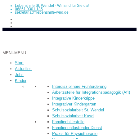
Lebenshilfe St. Wendel - Wir sind für Sie da!
06851 9301 135
sekretariat@lebenshilfe-wnd.de
MENU
MENU
Start
Aktuelles
Jobs
Kinder
Inter­dis­ziplinäre Früh­­förderung
Arbeitsstelle für Integrationspädagogik (AfI)
Integrative Kinderkrippe
Integrativer Kindergarten
Schulsozialarbeit St. Wendel
Schulsozialarbeit Kusel
Familienhilfestelle
Familienentlastender Dienst
Praxis für Physiotherapie