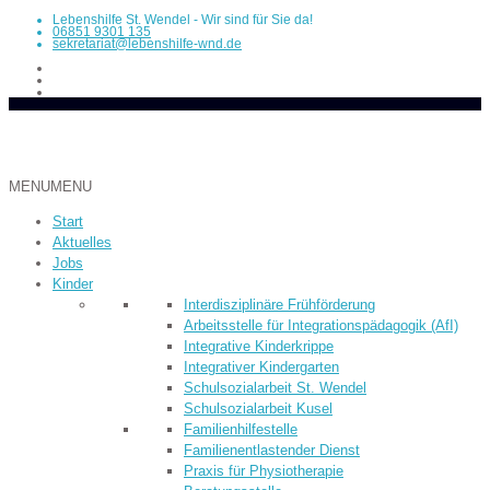
Lebenshilfe St. Wendel - Wir sind für Sie da!
06851 9301 135
sekretariat@lebenshilfe-wnd.de
MENU
MENU
Start
Aktuelles
Jobs
Kinder
Inter­dis­ziplinäre Früh­­förderung
Arbeitsstelle für Integrationspädagogik (AfI)
Integrative Kinderkrippe
Integrativer Kindergarten
Schulsozialarbeit St. Wendel
Schulsozialarbeit Kusel
Familienhilfestelle
Familienentlastender Dienst
Praxis für Physiotherapie