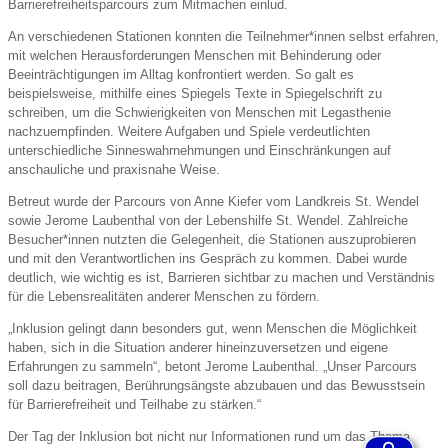
Barrierefreiheitsparcours zum Mitmachen einlud.
An verschiedenen Stationen konnten die Teilnehmer*innen selbst erfahren,
mit welchen Herausforderungen Menschen mit Behinderung oder
Beeinträchtigungen im Alltag konfrontiert werden. So galt es
beispielsweise, mithilfe eines Spiegels Texte in Spiegelschrift zu
schreiben, um die Schwierigkeiten von Menschen mit Legasthenie
nachzuempfinden. Weitere Aufgaben und Spiele verdeutlichten
unterschiedliche Sinneswahrnehmungen und Einschränkungen auf
anschauliche und praxisnahe Weise.
Betreut wurde der Parcours von Anne Kiefer vom Landkreis St. Wendel
sowie Jerome Laubenthal von der Lebenshilfe St. Wendel. Zahlreiche
Besucher*innen nutzten die Gelegenheit, die Stationen auszuprobieren
und mit den Verantwortlichen ins Gespräch zu kommen. Dabei wurde
deutlich, wie wichtig es ist, Barrieren sichtbar zu machen und Verständnis
für die Lebensrealitäten anderer Menschen zu fördern.
„Inklusion gelingt dann besonders gut, wenn Menschen die Möglichkeit
haben, sich in die Situation anderer hineinzuversetzen und eigene
Erfahrungen zu sammeln“, betont Jerome Laubenthal. „Unser Parcours
soll dazu beitragen, Berührungsängste abzubauen und das Bewusstsein
für Barrierefreiheit und Teilhabe zu stärken.“
Der Tag der Inklusion bot nicht nur Informationen rund um das Thema