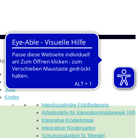
NU
MENU
Start
Aktuelles
Jobs
Kinder
Inter­dis­ziplinäre Früh­­förderung
Arbeitsstelle für Integrationspädagogik (AfI)
Integrative Kinderkrippe
Integrativer Kindergarten
Schulsozialarbeit St. Wendel