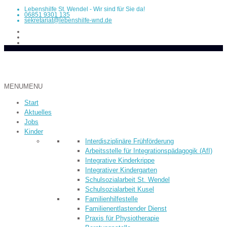
Lebenshilfe St. Wendel - Wir sind für Sie da!
06851 9301 135
sekretariat@lebenshilfe-wnd.de
MENU
MENU
Start
Aktuelles
Jobs
Kinder
Inter­dis­ziplinäre Früh­­förderung
Arbeitsstelle für Integrationspädagogik (AfI)
Integrative Kinderkrippe
Integrativer Kindergarten
Schulsozialarbeit St. Wendel
Schulsozialarbeit Kusel
Familienhilfestelle
Familienentlastender Dienst
Praxis für Physiotherapie