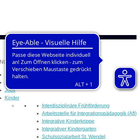
NU
MENU
Start
Aktuelles
Jobs
Kinder
Inter­dis­ziplinäre Früh­­förderung
Arbeitsstelle für Integrationspädagogik (AfI)
Integrative Kinderkrippe
Integrativer Kindergarten
Schulsozialarbeit St. Wendel