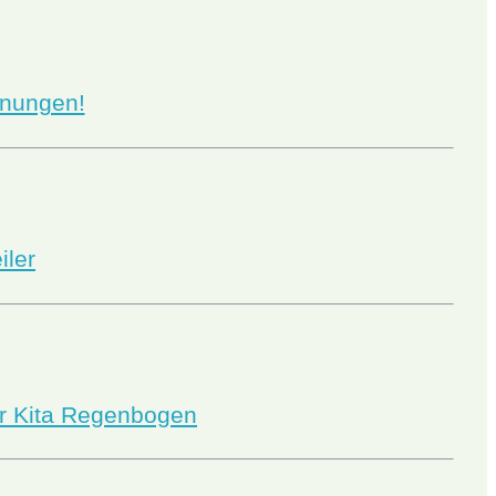
gnungen!
iler
der Kita Regenbogen